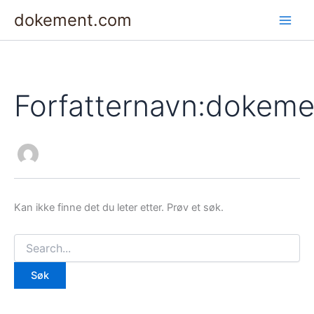
Søk
Hopp
dokement.com
etter:
rett
til
innholdet
Forfatternavn:dokeme
Kan ikke finne det du leter etter. Prøv et søk.