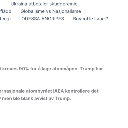
.
Ukraina utbetaler skuddpremie.
dflådd
Globalisme vs Nasjonalisme
tengt.
ODESSA ANGRIPES
Boycotte Israel?
et kreves 90% for å lage atomvåpen. Trump har
nternasjonale atombyrået IAEA kontrollere det
av men ble blank avvist av Trump.