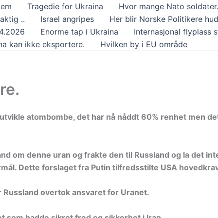
tem
Tragedie for Ukraina
Hvor mange Nato soldater.
aktig ..
Israel angripes
Her blir Norske Politikere hu
04.2026
Enorme tap i Ukraina
Internasjonal flyplass s
na kan ikke eksportere.
Hvilken by i EU område
re.
e utvikle atombombe, det har nå nåddt 60% renhet men d
 hånd om denne uran og frakte den til Russland og la det i
ormål. Dette forslaget fra Putin tilfredsstilte USA hovedkr
r Russland overtok ansvaret for Uranet.
 som hadde sikret fred og sikkerhet i Iran.