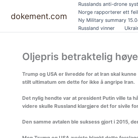
Hopp
Russlands anti-drone sys
rett
Norge rapporterer ett feil
dokement.com
til
Ny Military summary 15.
innholdet
Russland vinner
Ukrai
Oljepris betraktelig høye
Trump og USA er livredde for at Iran skal kunn
stilt ultimatum om dette for ikke å angripe Iran.
Det nylig hendte var at president Putin ville ta
videre skulle Russland klargjøre det for sivile f
Den samme avtalen ble suksess gjort i 2015, de
Men Trump og USA avviste blankt dette forslaget