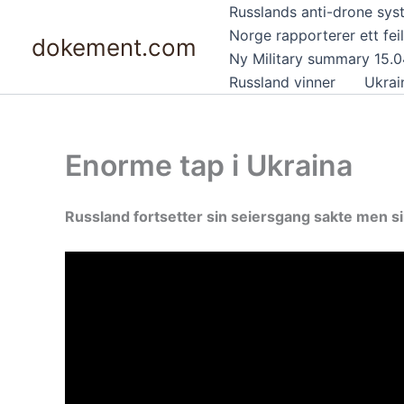
Hopp
Russlands anti-drone sys
rett
Norge rapporterer ett feil
dokement.com
til
Ny Military summary 15.
innholdet
Russland vinner
Ukrai
Enorme tap i Ukraina
Russland fortsetter sin seiersgang sakte men s