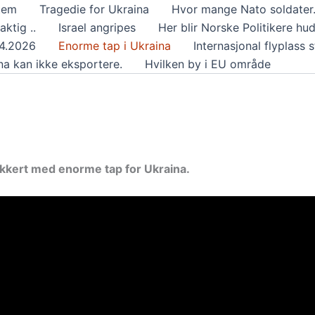
tem
Tragedie for Ukraina
Hvor mange Nato soldater.
aktig ..
Israel angripes
Her blir Norske Politikere hu
04.2026
Enorme tap i Ukraina
Internasjonal flyplass s
na kan ikke eksportere.
Hvilken by i EU område
ikkert med enorme tap for Ukraina.